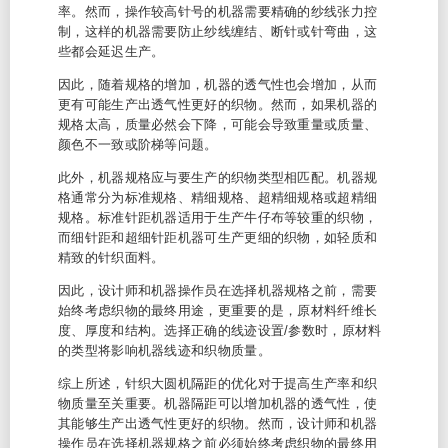
率。然而，操作较高针号的机器需要精确的纱线张力控
制，这样的机器需要防止纱线缠结、断针或针弯曲，这
些都会延迟生产。
因此，随着规格的增加，机器的透气性也会增加，从而
更有可能生产出透气性更好的织物。然而，如果机器的
规格太高，质量必然会下降，可能会导致重量或质量、
颜色不一致或阶梯等问题。
此外，机器规格应与要生产的织物类型相匹配。机器规
格通常分为标准规格、精细规格、超精细规格或超精细
规格。标准针距机器适用于生产牛仔布等较重的织物，
而细针距和超细针距机器可生产更细的织物，如轻质和
精致的针织面料。
因此，设计师和机器操作员在选择机器规格之前，需要
始终考虑织物的最终用途，更重要的是，原材料纤维长
度、厚度和结构。选择正确的线迹设置/参数时，原材料
的类型将影响机器线迹和织物质量。
综上所述，针织大圆机隔距的优化对于提高生产率和织
物质量至关重要。机器隔距可以增加机器的透气性，使
其能够生产出透气性更好的织物。然而，设计师和机器
操作员在选择机器规格之前必须始终考虑织物的最终用