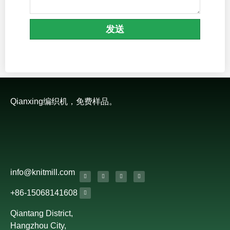
发送
Qianxing编织机，免费样品。
info@knitmill.com
+86-15068141608
Qiantang District,
Hangzhou City,