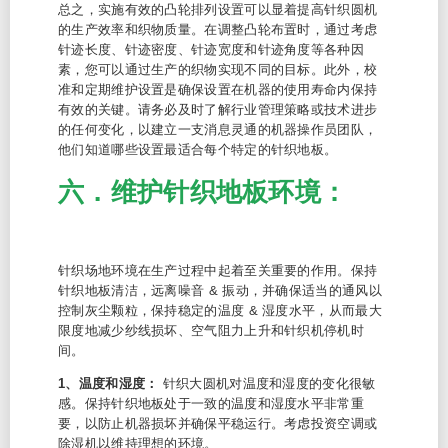
总之，实施有效的凸轮排列设置可以显着提高针织圆机
的生产效率和织物质量。在调整凸轮布置时，通过考虑
针迹长度、针迹密度、针迹宽度和针迹角度等各种因
素，您可以通过生产的织物实现不同的目标。此外，校
准和定期维护设置是确保设置在机器的使用寿命内保持
有效的关键。请务必及时了解行业管理策略或技术进步
的任何变化，以建立一支消息灵通的机器操作员团队，
他们知道哪些设置最适合每个特定的针织地板。
六．维护针织地板环境：
针织场地环境在生产过程中起着至关重要的作用。保持
针织地板清洁，远离噪音 & 振动，并确保适当的通风以
控制灰尘颗粒，保持稳定的温度 & 湿度水平，从而最大
限度地减少纱线损坏、空气阻力上升和针织机停机时
间。
1、温度和湿度：
针织大圆机对温度和湿度的变化很敏
感。保持针织地板处于一致的温度和湿度水平非常重
要，以防止机器损坏并确保平稳运行。考虑投资空调或
除湿机以维持理想的环境。