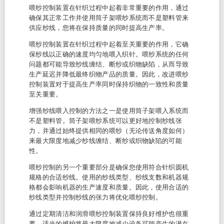
喂纱控制装置在针织过程中起着非常重要的作用，通过
确保其正常工作并使用筒子架喂纱系统而不是塑料管来
供应纱线，您将在保持质量的同时提高生产率。
喂纱控制装置在针织过程中起着至关重要的作用，它确
保纱线以正确的速度均匀地喂入织针。喂纱系统的任何
问题都可能导致纱线缠结、断纱或织物缺陷，从而导致
生产延迟并降低最终织物产品的质量。因此，改进喂纱
控制装置对于提高生产率同时保持织物的一致性和质量
至关重要。
增强纱线喂入控制的方法之一是使用筒子架喂入系统而
不是塑料管。筒子架喂纱系统可以更好地控制纱线张
力，并通过始终提供相同的喂纱（无论传送角度如何）
来最大限度地减少纱线缠结、断纱或织物缺陷的可能
性。
喂纱控制的另一个重要部分是确保您使用符合针织圆机
规格的合适纱线。使用的纱线类型、纱线支数和机器规
格都会影响机器的生产速度和质量。因此，使用合适的
纱线类型并控制纱线的张力将优化喂纱控制。
通过定期清洁和润滑喂纱控制装置保持良好维护也很重
要。适当的维护将最大限度地减少设备可能产生的潜在