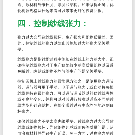
途、原材料纤维长度、厚度和结构。如果做得正确，优
化机器规格从长远来看可以带来更好的投资回报。
四．控制纱线张力：
张力过大会导致纱线损坏、生产损失和织物质量差。因
此，控制纱线的张力以防止其施加过大的张力至关重
要。
纱线张力是指针织过程中施加在纱线上的力的大小。正
确控制纱线张力对于生产缺陷较少的高质量织物以及避
免断纱、缠结或织物不均匀等生产问题至关重要。
控制圆机上纱线张力的最常见方法之一是使用张力调节
器。调节器可用于手动、电子调节张力，或自动将每根
纱线保持在最佳张力。可以调节调节器以补偿纱线弹性
或刚度的变化，并且可以对其进行校准以适应不同的纱
线类型和针迹结构。在整个喂纱过程中应均匀地达到目
标张力。
确保纱线张力不要太高也很重要。纱线张力过大会导致
纱线或织物损坏，导致织物起球或断裂等质量问题，从
而浪费材料并导致生产延误。另一方面，过度张力的纱