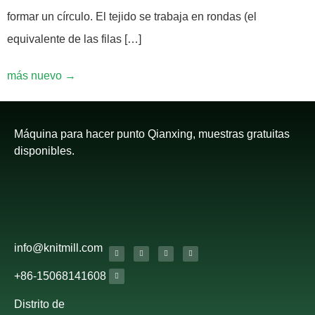
formar un círculo. El tejido se trabaja en rondas (el
equivalente de las filas […]
más nuevo
→
Máquina para hacer punto Qianxing, muestras gratuitas
disponibles.
info@knitmill.com
+86-15068141608
Distrito de